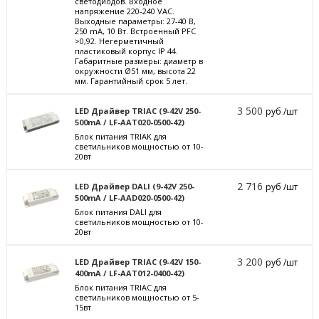
светодиодов. Входное
напряжение 220-240 VAC.
Выходные параметры: 27-40 В,
250 mА, 10 Вт. Встроенный PFC
>0,92. Негерметичный
пластиковый корпус IP 44.
Габаритные размеры: диаметр в
окружности Ø51 мм, высота 22
мм. Гарантийный срок 5 лет.
3 500
LED Драйвер TRIAC (9-42V 250-
руб /шт
500mA / LF-AAT020-0500-42)
Блок питания TRIAK для
светильников мощностью от 10-
20вт
2 716
LED Драйвер DALI (9-42V 250-
руб /шт
500mA / LF-AAD020-0500-42)
Блок питания DALI для
светильников мощностью от 10-
20вт
3 200
LED Драйвер TRIAC (9-42V 150-
руб /шт
400mA / LF-AAT012-0400-42)
Блок питания TRIAC для
светильников мощностью от 5-
15вт