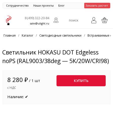
Сотрудничество
Наши проекты
Блог
Заказать расчет
8 (499) 322-20-84
sale@ulight.ru
Главная
/
Каталог
/
Светодиодные светильники
/
Встраиваемые с
Светильник HOKASU DOT Edgeless
noPS (RAL9003/38deg — 5K/20W/CRI98)
8 280 ₽
/ 1 шт
КУПИТЬ
с НДС
Наличие: ✔