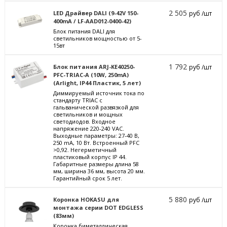
2 505
LED Драйвер DALI (9-42V 150-
руб /шт
400mA / LF-AAD012-0400-42)
Блок питания DALI для
светильников мощностью от 5-
15вт
1 792
Блок питания ARJ-KE40250-
руб /шт
PFC-TRIAC-A (10W, 250mA)
(Arlight, IP44 Пластик, 5 лет)
Диммируемый источник тока по
стандарту TRIAC с
гальванической развязкой для
светильников и мощных
светодиодов. Входное
напряжение 220-240 VAC.
Выходные параметры: 27-40 В,
250 mА, 10 Вт. Встроенный PFC
>0,92. Негерметичный
пластиковый корпус IP 44.
Габаритные размеры длина 58
мм, ширина 36 мм, высота 20 мм.
Гарантийный срок 5 лет.
5 880
Коронка HOKASU для
руб /шт
монтажа серии DOT EDGLESS
(83мм)
Коронка биметаллическая