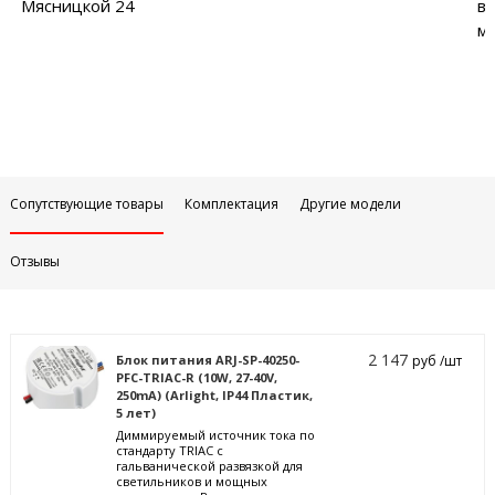
Мясницкой 24
в
м
Сопутствующие товары
Комплектация
Другие модели
Отзывы
2 147
Блок питания ARJ-SP-40250-
руб /шт
PFC-TRIAC-R (10W, 27-40V,
250mA) (Arlight, IP44 Пластик,
5 лет)
Диммируемый источник тока по
стандарту TRIAC с
гальванической развязкой для
светильников и мощных