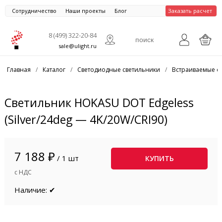
Сотрудничество
Наши проекты
Блог
Заказать расчет
8 (499) 322-20-84
sale@ulight.ru
Главная
/
Каталог
/
Светодиодные светильники
/
Встраиваемые с
Светильник HOKASU DOT Edgeless
(Silver/24deg — 4K/20W/CRI90)
7 188 ₽
/ 1 шт
КУПИТЬ
с НДС
Наличие: ✔