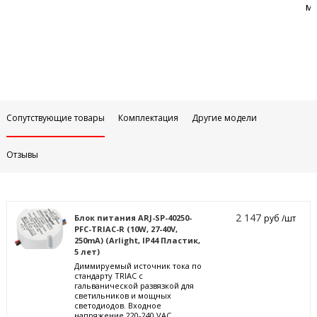
м
Сопутствующие товары
Комплектация
Другие модели
Отзывы
2 147
Блок питания ARJ-SP-40250-
руб /шт
PFC-TRIAC-R (10W, 27-40V,
250mA) (Arlight, IP44 Пластик,
5 лет)
Диммируемый источник тока по
стандарту TRIAC с
гальванической развязкой для
светильников и мощных
светодиодов. Входное
напряжение 220-240 VAC.