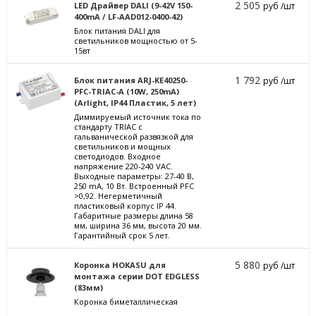
2 505
LED Драйвер DALI (9-42V 150-
руб /шт
400mA / LF-AAD012-0400-42)
Блок питания DALI для
светильников мощностью от 5-
15вт
1 792
Блок питания ARJ-KE40250-
руб /шт
PFC-TRIAC-A (10W, 250mA)
(Arlight, IP44 Пластик, 5 лет)
Диммируемый источник тока по
стандарту TRIAC с
гальванической развязкой для
светильников и мощных
светодиодов. Входное
напряжение 220-240 VAC.
Выходные параметры: 27-40 В,
250 mА, 10 Вт. Встроенный PFC
>0,92. Негерметичный
пластиковый корпус IP 44.
Габаритные размеры длина 58
мм, ширина 36 мм, высота 20 мм.
Гарантийный срок 5 лет.
5 880
Коронка HOKASU для
руб /шт
монтажа серии DOT EDGLESS
(83мм)
Коронка биметаллическая