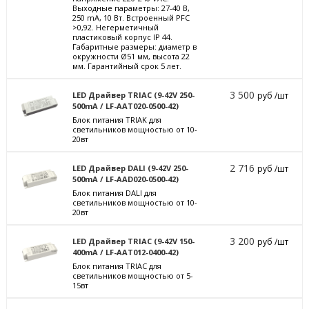
Выходные параметры: 27-40 В,
250 mА, 10 Вт. Встроенный PFC
>0,92. Негерметичный
пластиковый корпус IP 44.
Габаритные размеры: диаметр в
окружности Ø51 мм, высота 22
мм. Гарантийный срок 5 лет.
3 500
LED Драйвер TRIAC (9-42V 250-
руб /шт
500mA / LF-AAT020-0500-42)
Блок питания TRIAK для
светильников мощностью от 10-
20вт
2 716
LED Драйвер DALI (9-42V 250-
руб /шт
500mA / LF-AAD020-0500-42)
Блок питания DALI для
светильников мощностью от 10-
20вт
3 200
LED Драйвер TRIAC (9-42V 150-
руб /шт
400mA / LF-AAT012-0400-42)
Блок питания TRIAC для
светильников мощностью от 5-
15вт