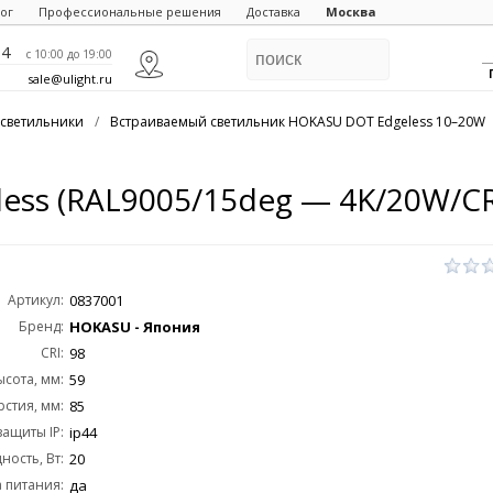
ог
Профессиональные решения
Доставка
Москва
84
c 10:00 до 19:00
sale@ulight.ru
светильники
/
Встраиваемый светильник HOKASU DOT Edgeless 10–20W
ss (RAL9005/15deg — 4K/20W/CR
Артикул:
0837001
Бренд:
HOKASU - Япония
CRI:
98
ысота, мм:
59
стия, мм:
85
защиты IP:
ip44
ость, Вт:
20
 питания:
да