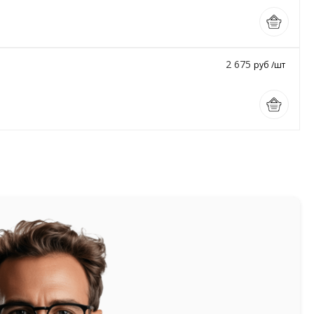
2 675
руб /шт