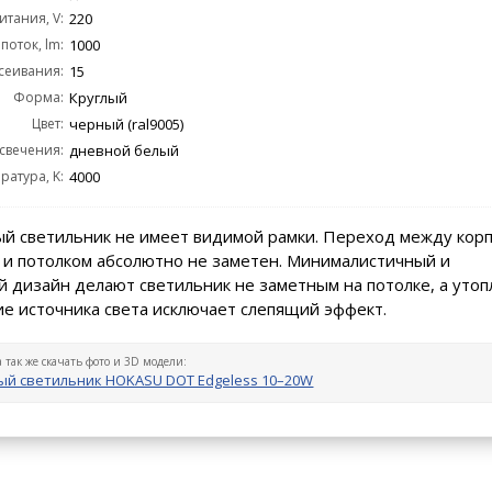
тания, V:
220
поток, lm:
1000
сеивания:
15
Форма:
Круглый
Цвет:
черный (ral9005)
 свечения:
дневной белый
ратура, K:
4000
й светильник не имеет видимой рамки. Переход между кор
 и потолком абсолютно не заметен. Минималистичный и
 дизайн делают светильник не заметным на потолке, а уто
е источника света исключает слепящий эффект.
а так же скачать фото и 3D модели:
й светильник HOKASU DOT Edgeless 10–20W