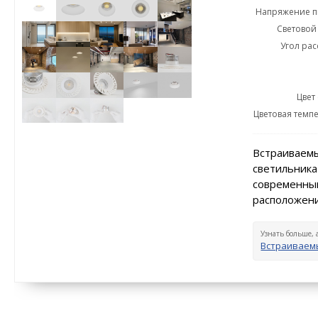
Напряжение пи
Световой 
Угол рас
Цвет
Цветовая темпе
Встраиваемы
светильника
современный
расположени
Узнать больше, 
Встраиваемы