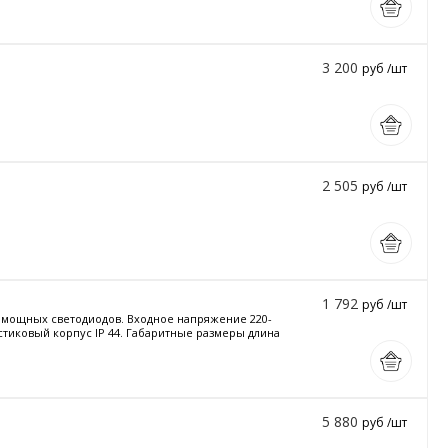
3 200
руб /шт
2 505
руб /шт
1 792
руб /шт
и мощных светодиодов. Входное напряжение 220-
астиковый корпус IP 44. Габаритные размеры длина
5 880
руб /шт