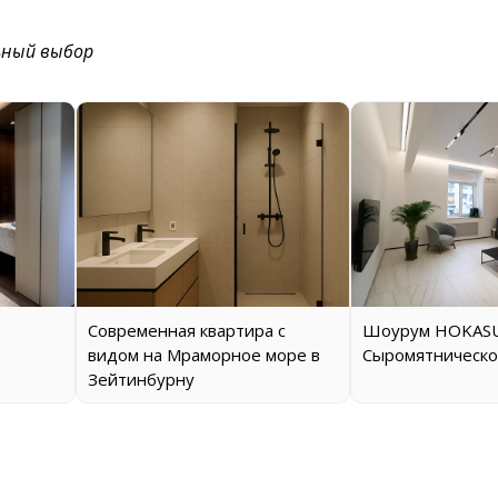
ьный выбор
Современная квартира с
Шоурум HOKASU
видом на Мраморное море в
Сыромятническо
Зейтинбурну