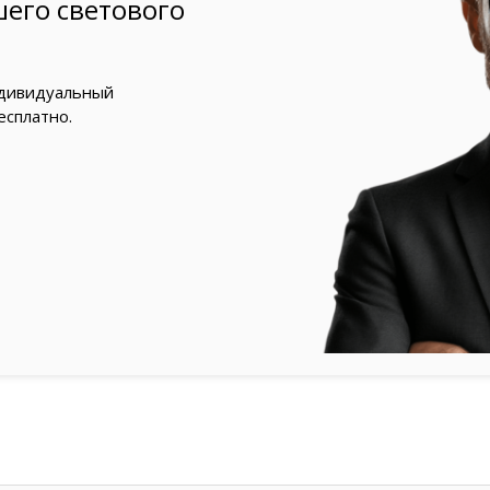
его светового
ндивидуальный
есплатно.