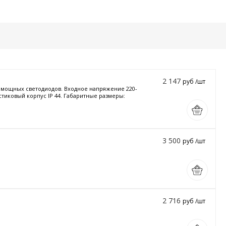
2 147
руб /шт
и мощных светодиодов. Входное напряжение 220-
стиковый корпус IP 44. Габаритные размеры:
3 500
руб /шт
2 716
руб /шт