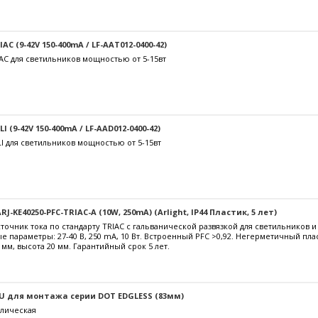
C (9-42V 150-400mA / LF-AAT012-0400-42)
AC для светильников мощностью от 5-15вт
 (9-42V 150-400mA / LF-AAD012-0400-42)
I для светильников мощностью от 5-15вт
J-KE40250-PFC-TRIAC-A (10W, 250mA) (Arlight, IP44 Пластик, 5 лет)
очник тока по стандарту TRIAC с гальванической развязкой для светильников 
е параметры: 27-40 В, 250 mА, 10 Вт. Встроенный PFC >0,92. Негерметичный пл
 мм, высота 20 мм. Гарантийный срок 5 лет.
U для монтажа серии DOT EDGLESS (83мм)
лическая