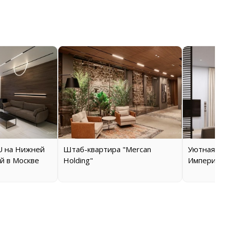
 на Нижней
Штаб-квартира "Mercan
Уютная кв
й в Москве
Holding"
Империал