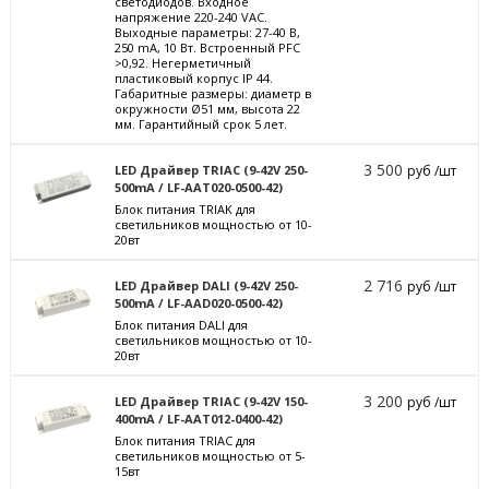
светодиодов. Входное
напряжение 220-240 VAC.
Выходные параметры: 27-40 В,
250 mА, 10 Вт. Встроенный PFC
>0,92. Негерметичный
пластиковый корпус IP 44.
Габаритные размеры: диаметр в
окружности Ø51 мм, высота 22
мм. Гарантийный срок 5 лет.
3 500
LED Драйвер TRIAC (9-42V 250-
руб /шт
500mA / LF-AAT020-0500-42)
Блок питания TRIAK для
светильников мощностью от 10-
20вт
2 716
LED Драйвер DALI (9-42V 250-
руб /шт
500mA / LF-AAD020-0500-42)
Блок питания DALI для
светильников мощностью от 10-
20вт
3 200
LED Драйвер TRIAC (9-42V 150-
руб /шт
400mA / LF-AAT012-0400-42)
Блок питания TRIAC для
светильников мощностью от 5-
15вт