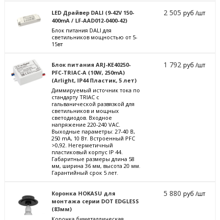
2 505
LED Драйвер DALI (9-42V 150-
руб /шт
400mA / LF-AAD012-0400-42)
Блок питания DALI для
светильников мощностью от 5-
15вт
1 792
Блок питания ARJ-KE40250-
руб /шт
PFC-TRIAC-A (10W, 250mA)
(Arlight, IP44 Пластик, 5 лет)
Диммируемый источник тока по
стандарту TRIAC с
гальванической развязкой для
светильников и мощных
светодиодов. Входное
напряжение 220-240 VAC.
Выходные параметры: 27-40 В,
250 mА, 10 Вт. Встроенный PFC
>0,92. Негерметичный
пластиковый корпус IP 44.
Габаритные размеры длина 58
мм, ширина 36 мм, высота 20 мм.
Гарантийный срок 5 лет.
5 880
Коронка HOKASU для
руб /шт
монтажа серии DOT EDGLESS
(83мм)
Коронка биметаллическая