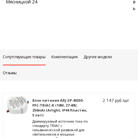
Мясницкой 24
в
м
Сопутствующие товары
Комплектация
Другие модели
Отзывы
2 147
Блок питания ARJ-SP-40250-
руб /шт
PFC-TRIAC-R (10W, 27-40V,
250mA) (Arlight, IP44 Пластик,
5 лет)
Диммируемый источник тока по
стандарту TRIAC с
гальванической развязкой для
светильников и мощных