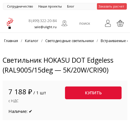
Сотрудничество
Наши проекты
Блог
Заказать расчет
8 (499) 322-20-84
sale@ulight.ru
Главная
/
Каталог
/
Светодиодные светильники
/
Встраиваемые с
Светильник HOKASU DOT Edgeless
(RAL9005/15deg — 5K/20W/CRI90)
7 188 ₽
/ 1 шт
КУПИТЬ
с НДС
Наличие: ✔