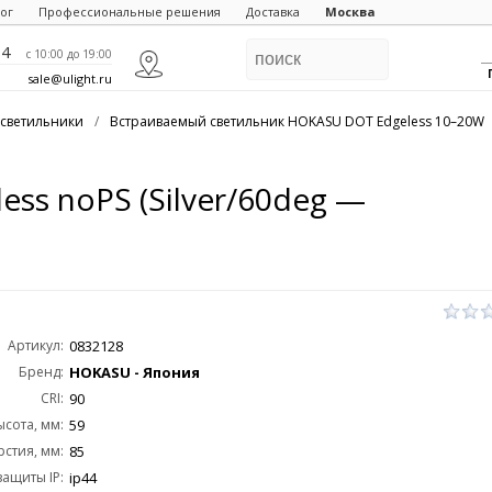
ог
Профессиональные решения
Доставка
Москва
84
c 10:00 до 19:00
sale@ulight.ru
светильники
/
Встраиваемый светильник HOKASU DOT Edgeless 10–20W
ss noPS (Silver/60deg —
Артикул:
0832128
Бренд:
HOKASU - Япония
CRI:
90
ысота, мм:
59
стия, мм:
85
защиты IP:
ip44