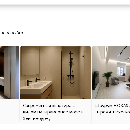
ьный выбор
Современная квартира с
Шоурум HOKASU
видом на Мраморное море в
Сыромятническо
Зейтинбурну