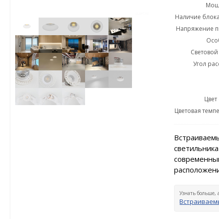
Мощн
Наличие блока
Напряжение пи
Осо
Световой 
Угол рас
Цвет
Цветовая темпе
Встраиваемы
светильника
современный
расположени
Узнать больше, 
Встраиваемы