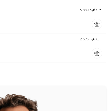
5 880
руб /шт
2 675
руб /шт