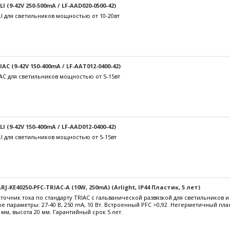
 (9-42V 250-500mA / LF-AAD020-0500-42)
I для светильников мощностью от 10-20вт
C (9-42V 150-400mA / LF-AAT012-0400-42)
AC для светильников мощностью от 5-15вт
 (9-42V 150-400mA / LF-AAD012-0400-42)
I для светильников мощностью от 5-15вт
J-KE40250-PFC-TRIAC-A (10W, 250mA) (Arlight, IP44 Пластик, 5 лет)
очник тока по стандарту TRIAC с гальванической развязкой для светильников 
е параметры: 27-40 В, 250 mА, 10 Вт. Встроенный PFC >0,92. Негерметичный пл
 мм, высота 20 мм. Гарантийный срок 5 лет.