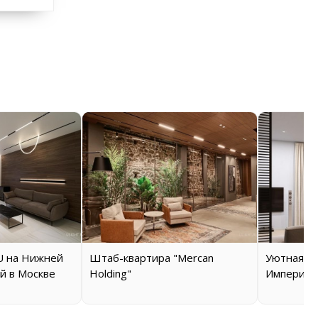
 на Нижней
Штаб-квартира "Mercan
Уютная кв
й в Москве
Holding"
Империал