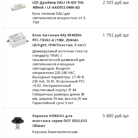
2 505
LED Драйвер DALI (9-42V 150-
руб /шт
400mA / LF-AAD012-0400-42)
Блок питания DALI для
светильников мощностью от 5-
15вт
1 792
Блок питания ARJ-KE40250-
руб /шт
PFC-TRIAC-A (10W, 250mA)
(Arlight, IP44 Пластик, 5 лет)
Диммируемый источник тока по
стандарту TRIAC с
гальванической развязкой для
светильников и мощных
светодиодов. Входное
напряжение 220-240 VAC.
Выходные параметры: 27-40 В,
250 mА, 10 Вт. Встроенный PFC
>0,92. Негерметичный
пластиковый корпус IP 44.
Габаритные размеры длина 58
мм, ширина 36 мм, высота 20 мм.
Гарантийный срок 5 лет.
5 880
Коронка HOKASU для
руб /шт
монтажа серии DOT EDGLESS
(83мм)
Коронка биметаллическая