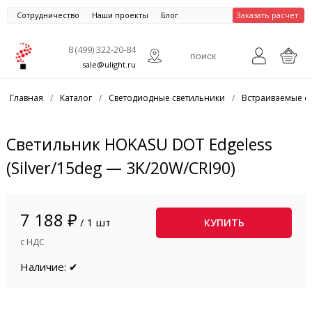
Сотрудничество
Наши проекты
Блог
Заказать расчет
8 (499) 322-20-84
sale@ulight.ru
Главная
/
Каталог
/
Светодиодные светильники
/
Встраиваемые с
Светильник HOKASU DOT Edgeless
(Silver/15deg — 3K/20W/CRI90)
7 188 ₽
/ 1 шт
КУПИТЬ
с НДС
Наличие: ✔