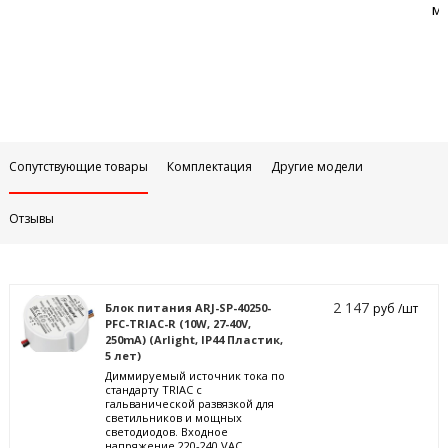
м
Сопутствующие товары
Комплектация
Другие модели
Отзывы
2 147
Блок питания ARJ-SP-40250-
руб /шт
PFC-TRIAC-R (10W, 27-40V,
250mA) (Arlight, IP44 Пластик,
5 лет)
Диммируемый источник тока по
стандарту TRIAC с
гальванической развязкой для
светильников и мощных
светодиодов. Входное
напряжение 220-240 VAC.