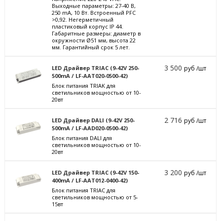
Выходные параметры: 27-40 В,
250 mА, 10 Вт. Встроенный PFC
>0,92. Негерметичный
пластиковый корпус IP 44.
Габаритные размеры: диаметр в
окружности Ø51 мм, высота 22
мм. Гарантийный срок 5 лет.
3 500
LED Драйвер TRIAC (9-42V 250-
руб /шт
500mA / LF-AAT020-0500-42)
Блок питания TRIAK для
светильников мощностью от 10-
20вт
2 716
LED Драйвер DALI (9-42V 250-
руб /шт
500mA / LF-AAD020-0500-42)
Блок питания DALI для
светильников мощностью от 10-
20вт
3 200
LED Драйвер TRIAC (9-42V 150-
руб /шт
400mA / LF-AAT012-0400-42)
Блок питания TRIAC для
светильников мощностью от 5-
15вт