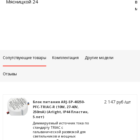
Мясницкой 24
в
м
Сопутствующие товары
Комплектация
Другие модели
Отзывы
2 147
Блок питания ARJ-SP-40250-
руб /шт
PFC-TRIAC-R (10W, 27-40V,
250mA) (Arlight, IP44 Пластик,
5 лет)
Диммируемый источник тока по
стандарту TRIAC с
гальванической развязкой для
светильников и мощных