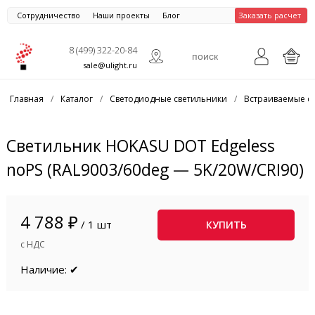
Сотрудничество
Наши проекты
Блог
Заказать расчет
8 (499) 322-20-84
sale@ulight.ru
Главная
/
Каталог
/
Светодиодные светильники
/
Встраиваемые с
Светильник HOKASU DOT Edgeless
noPS (RAL9003/60deg — 5K/20W/CRI90)
4 788 ₽
/ 1 шт
КУПИТЬ
с НДС
Наличие: ✔