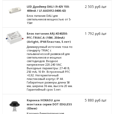
2 505
LED Драйвер DALI (9-42V 150-
руб /шт
400mA / LF-AAD012-0400-42)
Блок питания DALI для
светильников мощностью от 5-
15вт
1 792
Блок питания ARJ-KE40250-
руб /шт
PFC-TRIAC-A (10W, 250mA)
(Arlight, IP44 Пластик, 5 лет)
Диммируемый источник тока по
стандарту TRIAC с
гальванической развязкой для
светильников и мощных
светодиодов. Входное
напряжение 220-240 VAC.
Выходные параметры: 27-40 В,
250 mА, 10 Вт. Встроенный PFC
>0,92. Негерметичный
пластиковый корпус IP 44.
Габаритные размеры длина 58
мм, ширина 36 мм, высота 20 мм.
Гарантийный срок 5 лет.
5 880
Коронка HOKASU для
руб /шт
монтажа серии DOT EDGLESS
(83мм)
Коронка биметаллическая