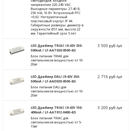
светодиодов. Входное
напряжение 220-240 VAC.
Выходные параметры: 27-40 В,
250 mА, 10 Вт. Встроенный PFC
>0,92. Негерметичный
пластиковый корпус IP 44.
Габаритные размеры: диаметр в
окружности Ø51 мм, высота 22
мм. Гарантийный срок 5 лет.
3 500
LED Драйвер TRIAC (9-42V 250-
руб /шт
500mA / LF-AAT020-0500-42)
Блок питания TRIAK для
светильников мощностью от 10-
20вт
2 716
LED Драйвер DALI (9-42V 250-
руб /шт
500mA / LF-AAD020-0500-42)
Блок питания DALI для
светильников мощностью от 10-
20вт
3 200
LED Драйвер TRIAC (9-42V 150-
руб /шт
400mA / LF-AAT012-0400-42)
Блок питания TRIAC для
светильников мощностью от 5-
15вт