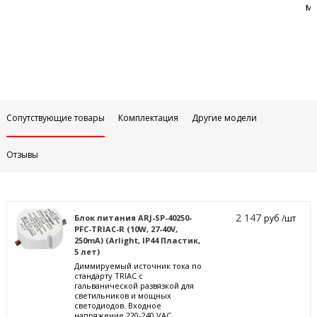
м
Сопутствующие товары
Комплектация
Другие модели
Отзывы
2 147
Блок питания ARJ-SP-40250-
руб /шт
PFC-TRIAC-R (10W, 27-40V,
250mA) (Arlight, IP44 Пластик,
5 лет)
Диммируемый источник тока по
стандарту TRIAC с
гальванической развязкой для
светильников и мощных
светодиодов. Входное
напряжение 220-240 VAC.