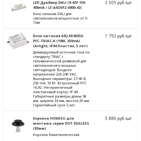
2 505
LED Драйвер DALI (9-42V 150-
руб /шт
400mA / LF-AAD012-0400-42)
Блок питания DALI для
светильников мощностью от 5-
15вт
1 792
Блок питания ARJ-KE40250-
руб /шт
PFC-TRIAC-A (10W, 250mA)
(Arlight, IP44 Пластик, 5 лет)
Диммируемый источник тока по
стандарту TRIAC с
гальванической развязкой для
светильников и мощных
светодиодов. Входное
напряжение 220-240 VAC.
Выходные параметры: 27-40 В,
250 mА, 10 Вт. Встроенный PFC
>0,92. Негерметичный
пластиковый корпус IP 44.
Габаритные размеры длина 58
мм, ширина 36 мм, высота 20 мм.
Гарантийный срок 5 лет.
5 880
Коронка HOKASU для
руб /шт
монтажа серии DOT EDGLESS
(83мм)
Коронка биметаллическая