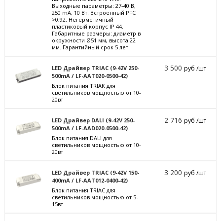
Выходные параметры: 27-40 В,
250 mА, 10 Вт. Встроенный PFC
>0,92. Негерметичный
пластиковый корпус IP 44.
Габаритные размеры: диаметр в
окружности Ø51 мм, высота 22
мм. Гарантийный срок 5 лет.
3 500
LED Драйвер TRIAC (9-42V 250-
руб /шт
500mA / LF-AAT020-0500-42)
Блок питания TRIAK для
светильников мощностью от 10-
20вт
2 716
LED Драйвер DALI (9-42V 250-
руб /шт
500mA / LF-AAD020-0500-42)
Блок питания DALI для
светильников мощностью от 10-
20вт
3 200
LED Драйвер TRIAC (9-42V 150-
руб /шт
400mA / LF-AAT012-0400-42)
Блок питания TRIAC для
светильников мощностью от 5-
15вт