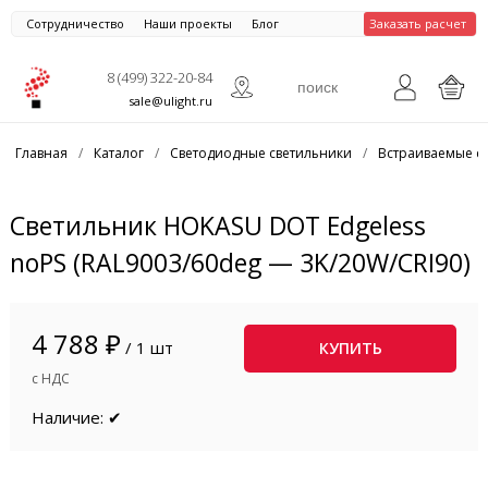
Сотрудничество
Наши проекты
Блог
Заказать расчет
8 (499) 322-20-84
sale@ulight.ru
Главная
/
Каталог
/
Светодиодные светильники
/
Встраиваемые с
Светильник HOKASU DOT Edgeless
noPS (RAL9003/60deg — 3K/20W/CRI90)
4 788 ₽
/ 1 шт
КУПИТЬ
с НДС
Наличие: ✔