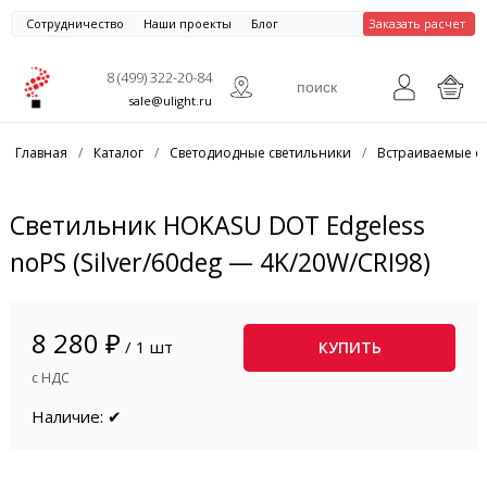
Сотрудничество
Наши проекты
Блог
Заказать расчет
8 (499) 322-20-84
sale@ulight.ru
Главная
/
Каталог
/
Светодиодные светильники
/
Встраиваемые с
Светильник HOKASU DOT Edgeless
noPS (Silver/60deg — 4K/20W/CRI98)
8 280 ₽
/ 1 шт
КУПИТЬ
с НДС
Наличие: ✔