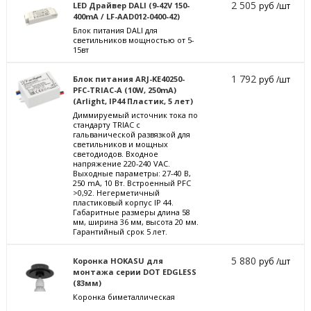
2 505
LED Драйвер DALI (9-42V 150-
руб /шт
400mA / LF-AAD012-0400-42)
Блок питания DALI для
светильников мощностью от 5-
15вт
1 792
Блок питания ARJ-KE40250-
руб /шт
PFC-TRIAC-A (10W, 250mA)
(Arlight, IP44 Пластик, 5 лет)
Диммируемый источник тока по
стандарту TRIAC с
гальванической развязкой для
светильников и мощных
светодиодов. Входное
напряжение 220-240 VAC.
Выходные параметры: 27-40 В,
250 mА, 10 Вт. Встроенный PFC
>0,92. Негерметичный
пластиковый корпус IP 44.
Габаритные размеры длина 58
мм, ширина 36 мм, высота 20 мм.
Гарантийный срок 5 лет.
5 880
Коронка HOKASU для
руб /шт
монтажа серии DOT EDGLESS
(83мм)
Коронка биметаллическая