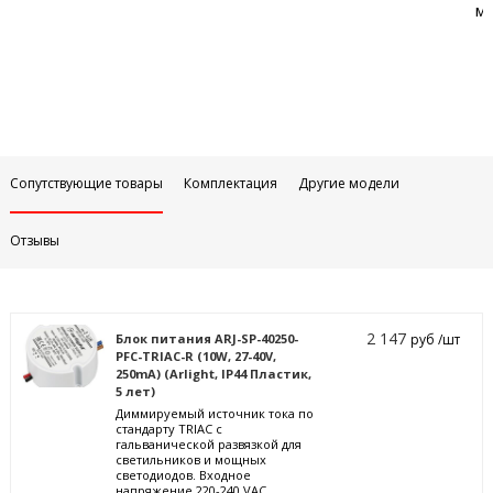
м
Сопутствующие товары
Комплектация
Другие модели
Отзывы
2 147
Блок питания ARJ-SP-40250-
руб /шт
PFC-TRIAC-R (10W, 27-40V,
250mA) (Arlight, IP44 Пластик,
5 лет)
Диммируемый источник тока по
стандарту TRIAC с
гальванической развязкой для
светильников и мощных
светодиодов. Входное
напряжение 220-240 VAC.