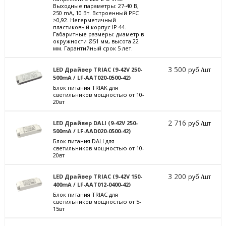
Выходные параметры: 27-40 В,
250 mА, 10 Вт. Встроенный PFC
>0,92. Негерметичный
пластиковый корпус IP 44.
Габаритные размеры: диаметр в
окружности Ø51 мм, высота 22
мм. Гарантийный срок 5 лет.
3 500
LED Драйвер TRIAC (9-42V 250-
руб /шт
500mA / LF-AAT020-0500-42)
Блок питания TRIAK для
светильников мощностью от 10-
20вт
2 716
LED Драйвер DALI (9-42V 250-
руб /шт
500mA / LF-AAD020-0500-42)
Блок питания DALI для
светильников мощностью от 10-
20вт
3 200
LED Драйвер TRIAC (9-42V 150-
руб /шт
400mA / LF-AAT012-0400-42)
Блок питания TRIAC для
светильников мощностью от 5-
15вт