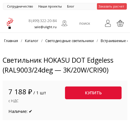
Сотрудничество
Наши проекты
Блог
Заказать расчет
8 (499) 322-20-84
sale@ulight.ru
Главная
/
Каталог
/
Светодиодные светильники
/
Встраиваемые с
Светильник HOKASU DOT Edgeless
(RAL9003/24deg — 3K/20W/CRI90)
7 188 ₽
/ 1 шт
КУПИТЬ
с НДС
Наличие: ✔