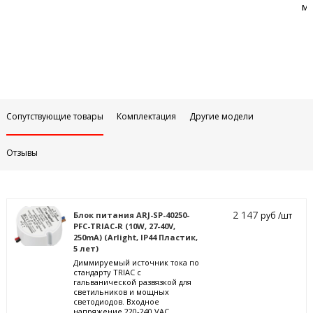
м
Сопутствующие товары
Комплектация
Другие модели
Отзывы
2 147
Блок питания ARJ-SP-40250-
руб /шт
PFC-TRIAC-R (10W, 27-40V,
250mA) (Arlight, IP44 Пластик,
5 лет)
Диммируемый источник тока по
стандарту TRIAC с
гальванической развязкой для
светильников и мощных
светодиодов. Входное
напряжение 220-240 VAC.