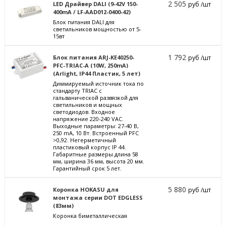
2 505
LED Драйвер DALI (9-42V 150-
руб /шт
400mA / LF-AAD012-0400-42)
Блок питания DALI для
светильников мощностью от 5-
15вт
1 792
Блок питания ARJ-KE40250-
руб /шт
PFC-TRIAC-A (10W, 250mA)
(Arlight, IP44 Пластик, 5 лет)
Диммируемый источник тока по
стандарту TRIAC с
гальванической развязкой для
светильников и мощных
светодиодов. Входное
напряжение 220-240 VAC.
Выходные параметры: 27-40 В,
250 mА, 10 Вт. Встроенный PFC
>0,92. Негерметичный
пластиковый корпус IP 44.
Габаритные размеры длина 58
мм, ширина 36 мм, высота 20 мм.
Гарантийный срок 5 лет.
5 880
Коронка HOKASU для
руб /шт
монтажа серии DOT EDGLESS
(83мм)
Коронка биметаллическая