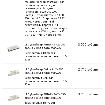
гальванической развязкой для
светильников и мощных
светодиодов. Входное
напряжение 220-240 VAC.
Выходные параметры: 27-40 В,
250 mА, 10 Вт. Встроенный PFC
>0,92. Негерметичный
пластиковый корпус IP 44.
Габаритные размеры: диаметр в
окружности Ø51 мм, высота 22
мм. Гарантийный срок 5 лет.
3 500
LED Драйвер TRIAC (9-42V 250-
руб /шт
500mA / LF-AAT020-0500-42)
Блок питания TRIAK для
светильников мощностью от 10-
20вт
2 716
LED Драйвер DALI (9-42V 250-
руб /шт
500mA / LF-AAD020-0500-42)
Блок питания DALI для
светильников мощностью от 10-
20вт
3 200
LED Драйвер TRIAC (9-42V 150-
руб /шт
400mA / LF-AAT012-0400-42)
Блок питания TRIAC для