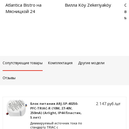
Atlantica Bistro на
Вилла Köy Zekeriyaköy
С
Мясницкой 24
в
м
Сопутствующие товары
Комплектация
Другие модели
Отзывы
2 147
Блок питания ARJ-SP-40250-
руб /шт
PFC-TRIAC-R (10W, 27-40V,
250mA) (Arlight, IP44 Пластик,
5 лет)
Диммируемый источник тока по
стандарту TRIAC с