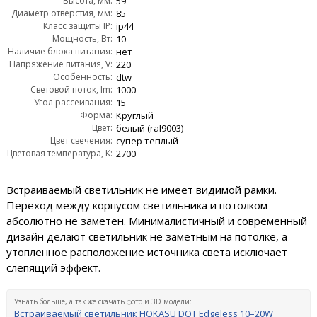
Высота, мм:
59
Диаметр отверстия, мм:
85
Класс защиты IP:
ip44
Мощность, Вт:
10
Наличие блока питания:
нет
Напряжение питания, V:
220
Особенность:
dtw
Световой поток, lm:
1000
Угол рассеивания:
15
Форма:
Круглый
Цвет:
белый (ral9003)
Цвет свечения:
супер теплый
Цветовая температура, K:
2700
Встраиваемый светильник не имеет видимой рамки.
Переход между корпусом светильника и потолком
абсолютно не заметен. Минималистичный и современный
дизайн делают светильник не заметным на потолке, а
утопленное расположение источника света исключает
слепящий эффект.
Узнать больше, а так же скачать фото и 3D модели:
Встраиваемый светильник HOKASU DOT Edgeless 10–20W