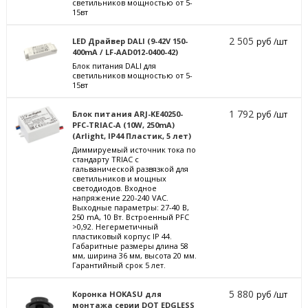
светильников мощностью от 5-
15вт
2 505
LED Драйвер DALI (9-42V 150-
руб /шт
400mA / LF-AAD012-0400-42)
Блок питания DALI для
светильников мощностью от 5-
15вт
1 792
Блок питания ARJ-KE40250-
руб /шт
PFC-TRIAC-A (10W, 250mA)
(Arlight, IP44 Пластик, 5 лет)
Диммируемый источник тока по
стандарту TRIAC с
гальванической развязкой для
светильников и мощных
светодиодов. Входное
напряжение 220-240 VAC.
Выходные параметры: 27-40 В,
250 mА, 10 Вт. Встроенный PFC
>0,92. Негерметичный
пластиковый корпус IP 44.
Габаритные размеры длина 58
мм, ширина 36 мм, высота 20 мм.
Гарантийный срок 5 лет.
5 880
Коронка HOKASU для
руб /шт
монтажа серии DOT EDGLESS