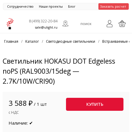
Сотрудничество
Наши проекты
Блог
Заказать расчет
8 (499) 322-20-84
sale@ulight.ru
Главная
/
Каталог
/
Светодиодные светильники
/
Встраиваемые с
Светильник HOKASU DOT Edgeless
noPS (RAL9003/15deg —
2.7K/10W/CRI90)
3 588 ₽
/ 1 шт
КУПИТЬ
с НДС
Наличие: ✔