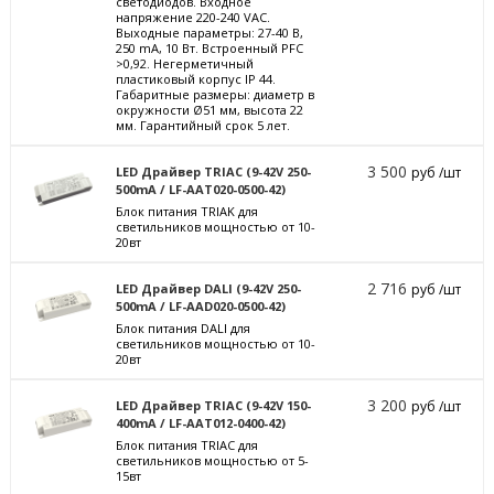
светодиодов. Входное
напряжение 220-240 VAC.
Выходные параметры: 27-40 В,
250 mА, 10 Вт. Встроенный PFC
>0,92. Негерметичный
пластиковый корпус IP 44.
Габаритные размеры: диаметр в
окружности Ø51 мм, высота 22
мм. Гарантийный срок 5 лет.
3 500
LED Драйвер TRIAC (9-42V 250-
руб /шт
500mA / LF-AAT020-0500-42)
Блок питания TRIAK для
светильников мощностью от 10-
20вт
2 716
LED Драйвер DALI (9-42V 250-
руб /шт
500mA / LF-AAD020-0500-42)
Блок питания DALI для
светильников мощностью от 10-
20вт
3 200
LED Драйвер TRIAC (9-42V 150-
руб /шт
400mA / LF-AAT012-0400-42)
Блок питания TRIAC для
светильников мощностью от 5-
15вт