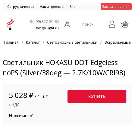
Сотрудничество
Наши проекты
Блог
Заказать расчет
8 (499) 322-20-84
sale@ulight.ru
Главная
/
Каталог
/
Светодиодные светильники
/
Встраиваемые с
Светильник HOKASU DOT Edgeless
noPS (Silver/38deg — 2.7K/10W/CRI98)
5 028 ₽
/ 1 шт
КУПИТЬ
с НДС
Наличие: ✔