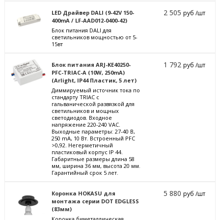
2 505
LED Драйвер DALI (9-42V 150-
руб /шт
400mA / LF-AAD012-0400-42)
Блок питания DALI для
светильников мощностью от 5-
15вт
1 792
Блок питания ARJ-KE40250-
руб /шт
PFC-TRIAC-A (10W, 250mA)
(Arlight, IP44 Пластик, 5 лет)
Диммируемый источник тока по
стандарту TRIAC с
гальванической развязкой для
светильников и мощных
светодиодов. Входное
напряжение 220-240 VAC.
Выходные параметры: 27-40 В,
250 mА, 10 Вт. Встроенный PFC
>0,92. Негерметичный
пластиковый корпус IP 44.
Габаритные размеры длина 58
мм, ширина 36 мм, высота 20 мм.
Гарантийный срок 5 лет.
5 880
Коронка HOKASU для
руб /шт
монтажа серии DOT EDGLESS
(83мм)
Коронка биметаллическая