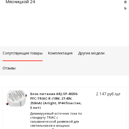
Мясницкой 24
в
м
Сопутствующие товары
Комплектация
Другие модели
Отзывы
2 147
Блок питания ARJ-SP-40250-
руб /шт
PFC-TRIAC-R (10W, 27-40V,
250mA) (Arlight, IP44 Пластик,
5 лет)
Диммируемый источник тока по
стандарту TRIAC с
гальванической развязкой для
светильников и мощных