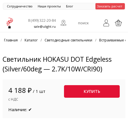
Сотрудничество
Наши проекты
Блог
Заказать расчет
8 (499) 322-20-84
sale@ulight.ru
Главная
/
Каталог
/
Светодиодные светильники
/
Встраиваемые с
Светильник HOKASU DOT Edgeless
(Silver/60deg — 2.7K/10W/CRI90)
4 188 ₽
/ 1 шт
КУПИТЬ
с НДС
Наличие: ✔