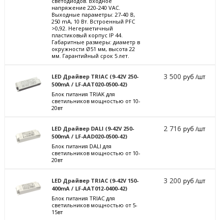
светодиодов. Входное
напряжение 220-240 VAC.
Выходные параметры: 27-40 В,
250 mА, 10 Вт. Встроенный PFC
>0,92. Негерметичный
пластиковый корпус IP 44.
Габаритные размеры: диаметр в
окружности Ø51 мм, высота 22
мм. Гарантийный срок 5 лет.
3 500
LED Драйвер TRIAC (9-42V 250-
руб /шт
500mA / LF-AAT020-0500-42)
Блок питания TRIAK для
светильников мощностью от 10-
20вт
2 716
LED Драйвер DALI (9-42V 250-
руб /шт
500mA / LF-AAD020-0500-42)
Блок питания DALI для
светильников мощностью от 10-
20вт
3 200
LED Драйвер TRIAC (9-42V 150-
руб /шт
400mA / LF-AAT012-0400-42)
Блок питания TRIAC для
светильников мощностью от 5-
15вт