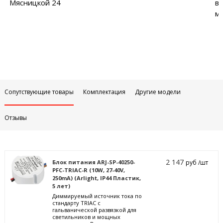
Мясницкой 24
в
м
Сопутствующие товары
Комплектация
Другие модели
Отзывы
2 147
Блок питания ARJ-SP-40250-
руб /шт
PFC-TRIAC-R (10W, 27-40V,
250mA) (Arlight, IP44 Пластик,
5 лет)
Диммируемый источник тока по
стандарту TRIAC с
гальванической развязкой для
светильников и мощных