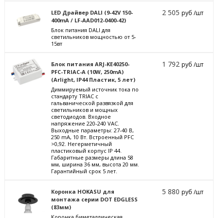
2 505
LED Драйвер DALI (9-42V 150-
руб /шт
400mA / LF-AAD012-0400-42)
Блок питания DALI для
светильников мощностью от 5-
15вт
1 792
Блок питания ARJ-KE40250-
руб /шт
PFC-TRIAC-A (10W, 250mA)
(Arlight, IP44 Пластик, 5 лет)
Диммируемый источник тока по
стандарту TRIAC с
гальванической развязкой для
светильников и мощных
светодиодов. Входное
напряжение 220-240 VAC.
Выходные параметры: 27-40 В,
250 mА, 10 Вт. Встроенный PFC
>0,92. Негерметичный
пластиковый корпус IP 44.
Габаритные размеры длина 58
мм, ширина 36 мм, высота 20 мм.
Гарантийный срок 5 лет.
5 880
Коронка HOKASU для
руб /шт
монтажа серии DOT EDGLESS
(83мм)
Коронка биметаллическая